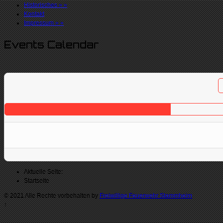
Historisches
»
»
Kontakt
Impressum
»
»
Events Calendar
Aktuelle Seite:
Startseite
© 2021 Alle Rechte vorbehalten by
Freiwillige Feuerwehr Stammheim
↑