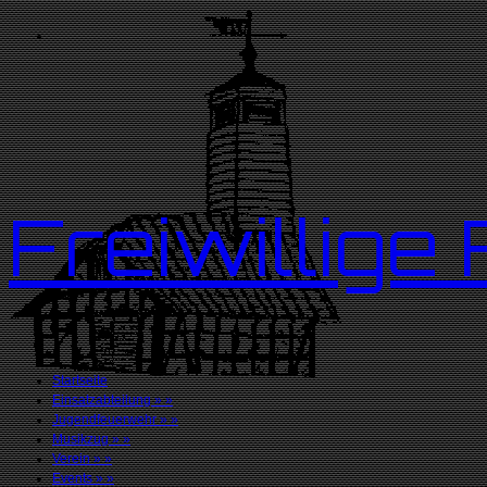
Freiwillig
Startseite
Einsatzabteilung
»
»
Jugendfeuerwehr
»
»
Musikzug
»
»
Verein
»
»
Events
»
»