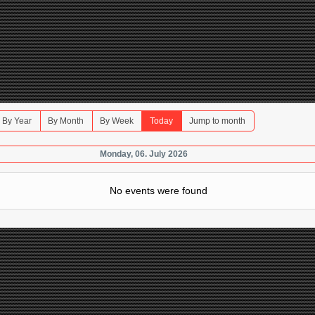
By Year
By Month
By Week
Today
Jump to month
Monday, 06. July 2026
No events were found