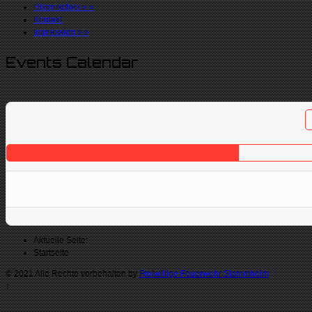
Historisches
»
»
Kontakt
Impressum
»
»
Events Calendar
Aktuelle Seite:
Startseite
© 2021 Alle Rechte vorbehalten by
Freiwillige Feuerwehr Stammheim
↑