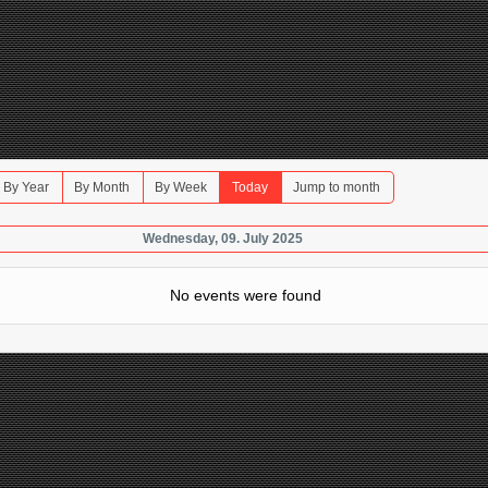
By Year
By Month
By Week
Today
Jump to month
Wednesday, 09. July 2025
No events were found