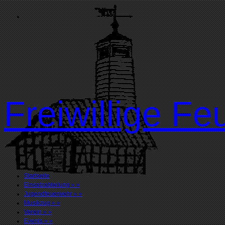
Freiwillige 
Startseite
Einsatzabteilung
»
»
Jugendfeuerwehr
»
»
Musikzug
»
»
Verein
»
»
Events
»
»