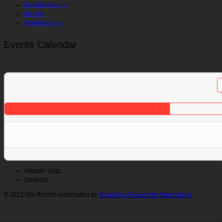
Historisches
»
»
Kontakt
Impressum
»
»
Events Calendar
Aktuelle Seite:
Startseite
© 2021 Alle Rechte vorbehalten by
Freiwillige Feuerwehr Stammheim
↑