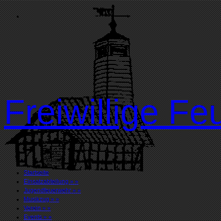
Freiwillige 
Startseite
Einsatzabteilung
»
»
Jugendfeuerwehr
»
»
Musikzug
»
»
Verein
»
»
Events
»
»