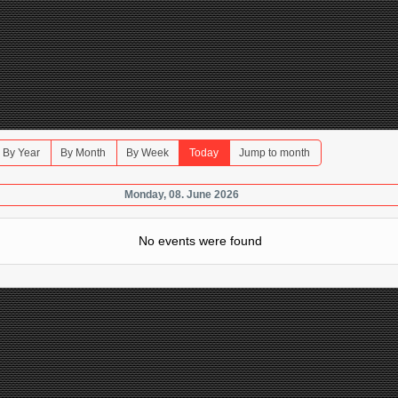
By Year
By Month
By Week
Today
Jump to month
Monday, 08. June 2026
No events were found