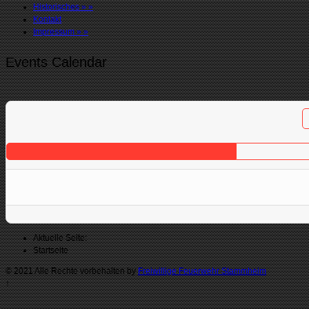
Historisches
»
»
Kontakt
Impressum
»
»
Events Calendar
Aktuelle Seite:
Startseite
© 2021 Alle Rechte vorbehalten by
Freiwillige Feuerwehr Stammheim
↑